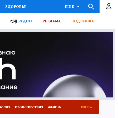
ЗДОРОВЬЕ
ЕЩЕ
ТЫ РОССИИ
РАДИО
РЕКЛАМА
ПОДПИСКА
КРЕТЫ
ПУТЕВОДИТЕЛЬ
 ЖЕЛЕЗА
ТУРИЗМ
Д ПОТРЕБИТЕЛЯ
ВСЕ О КП
ОССИЯ
ПРОИСШЕСТВИЯ
АФИША
ЕЩЕ