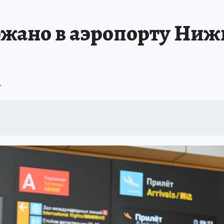
ржано в аэропорту Ниж
А