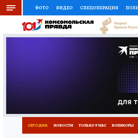
ФОТО
ВИДЕО
СПЕЦОПЕРАЦИЯ
ПОЛ
СОЦПОДДЕРЖКА
НАУКА
СПОРТ
КО
ВЫБОР ЭКСПЕРТОВ
ДОКТОР
ФИНАНС
КНИЖНАЯ ПОЛКА
ПРОГНОЗЫ НА СПОРТ
ПРЕСС-ЦЕНТР
НЕДВИЖИМОСТЬ
ТЕЛЕ
РАДИО КП
РЕКЛАМА
ОБЪЯВЛЕНИЯ
Т
СЕГОДНЯ:
НОВОСТИ
ТОЛЬКО У НАС
ВОЕНКОРЫ