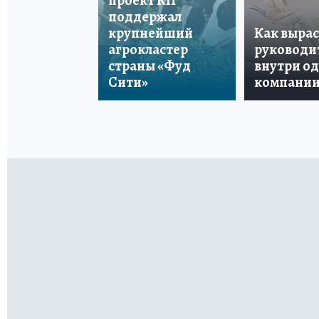
проект КП
поддержал
крупнейший
Как вырас
агрокластер
руководи
страны «Фуд
внутри о
Сити»
компани