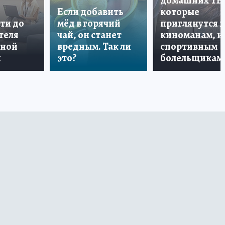
домашних ТВ
Если добавить
которые
ти до
мёд в горячий
приглянутся 
теля
чай, он станет
киноманам, и
дной
вредным. Так ли
спортивным
и
это?
болельщикам