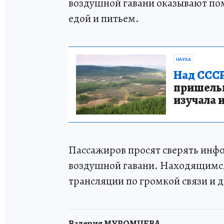
воздушной гавани оказывают пом
едой и питьем.
НАУКА
Над СССР
пришельце
изучала 
Пассажиров просят сверять инфо
воздушной гавани. Находящимся
трансляции по громкой связи и 
Валерия МУРОМЦЕВА