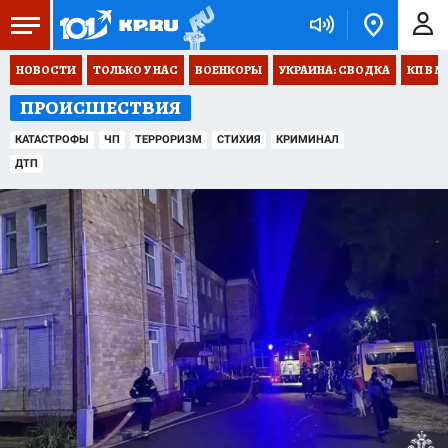
НОВОСТИ
ТОЛЬКО У НАС
ВОЕНКОРЫ
УКРАИНА: СВОДКА
КП В М
ПРОИСШЕСТВИЯ
КАТАСТРОФЫ
ЧП
ТЕРРОРИЗМ
СТИХИЯ
КРИМИНАЛ
ДТП