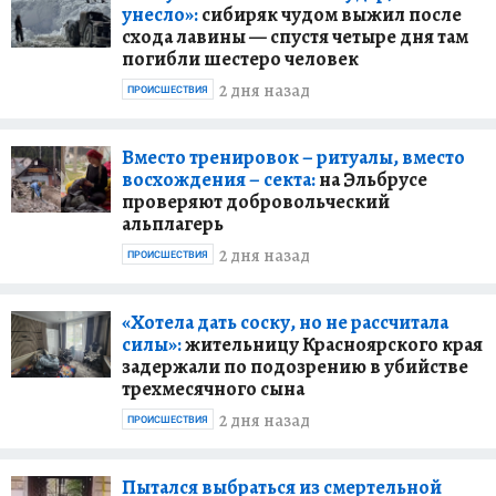
унесло»:
сибиряк чудом выжил после
схода лавины — спустя четыре дня там
погибли шестеро человек
2 дня назад
ПРОИСШЕСТВИЯ
Вместо тренировок – ритуалы, вместо
восхождения – секта:
на Эльбрусе
проверяют добровольческий
альплагерь
2 дня назад
ПРОИСШЕСТВИЯ
«Хотела дать соску, но не рассчитала
силы»:
жительницу Красноярского края
задержали по подозрению в убийстве
трехмесячного сына
2 дня назад
ПРОИСШЕСТВИЯ
Пытался выбраться из смертельной