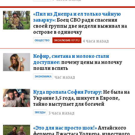
«Пил из Днепра и ел только чайную
заварку»:
Боец СВО ради спасения
своей группы две недели выживал на
острове в одиночку
4 часа назад
ОБЩЕСТВО
ЭКСКЛЮЗИВ KP.RU
Кефир, сметана и молоко стали
доступнее:
почему цены на молочку
пошли вспять
час назад
ЭКОНОМИКА
Куда пропала София Ротару:
Не была на
Украине 3,5 года, шикует в Европе,
тайно выступает для богачей
3 часа назад
ЗВЕЗДЫ
«Это для нас просто шок!»
Алтайского
фермера Джастаса Уолкера, известного