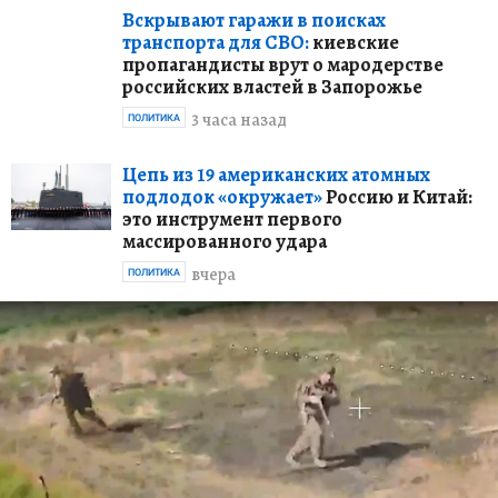
Вскрывают гаражи в поисках
транспорта для СВО:
киевские
пропагандисты врут о мародерстве
российских властей в Запорожье
3 часа назад
ПОЛИТИКА
Цепь из 19 американских атомных
подлодок «окружает»
Россию и Китай:
это инструмент первого
массированного удара
вчера
ПОЛИТИКА