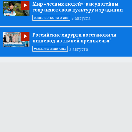
Мир «лесных людей»:
как удэгейцы
сохраняют свою культуру и традиции
3 августа
ОБЩЕСТВО: КАРТИНА ДНЯ
Российские хирурги восстановили
пищевод из тканей предплечья!
3 августа
МЕДИЦИНА И ЗДОРОВЬЕ