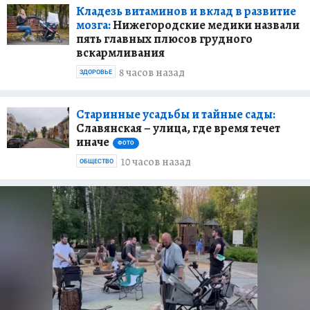
Кладезь витаминов и вклад в развитие
мозга:
Нижегородские медики назвали
пять главных плюсов грудного
вскармливания
8 часов назад
ЗДОРОВЬЕ
Старинные усадьбы и тайные сады:
Славянская – улица, где время течет
иначе
ФОТО
10 часов назад
ОБЩЕСТВО