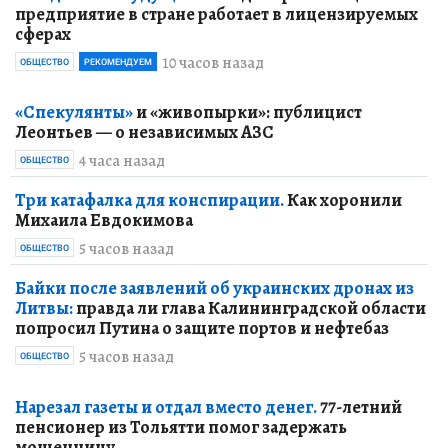
предприятие в стране работает в лицензируемых
сферах
10 часов назад
ОБЩЕСТВО
РЕКОМЕНДУЕМ
«Спекулянты»
и «живопырки»: публицист
Леонтьев — о независимых АЗС
4 часа назад
ОБЩЕСТВО
Три катафалка для конспирации.
Как хоронили
Михаила Евдокимова
5 часов назад
ОБЩЕСТВО
Байки после заявлений об украинских дронах из
Литвы:
правда ли глава Калининградской области
попросил Путина о защите портов и нефтебаз
5 часов назад
ОБЩЕСТВО
Нарезал газеты и отдал вместо денег.
77-летний
пенсионер из Тольятти помог задержать
мошенницу