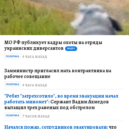
МО РФ публикует кадры охоты на отряды
украинских диверсантов
ВИДЕО
4 часа назад
ПОЛИТИКА
Замминистр пригласил мать контрактника на
рабочее совещание
4 часа назад
ПОЛИТИКА
"Ребят "затрехсотило", во время эвакуации начал
работать миномет":
Сержант Вадим Ахмедов
вытащил трех раненых под обстрелом
7 часов назад
ПОЛИТИКА
Начался пожар, сотрудников эвакуировали:
что