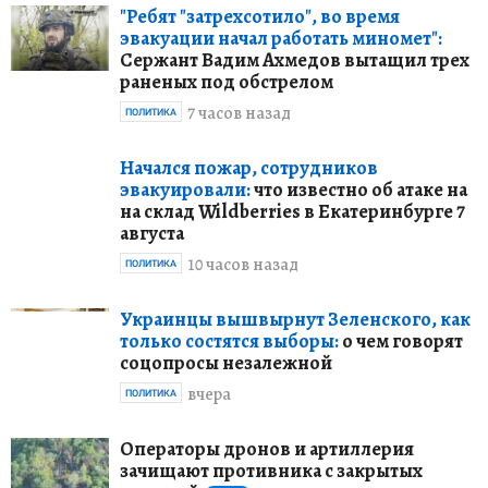
"Ребят "затрехсотило", во время
эвакуации начал работать миномет":
Сержант Вадим Ахмедов вытащил трех
раненых под обстрелом
7 часов назад
ПОЛИТИКА
Начался пожар, сотрудников
эвакуировали:
что известно об атаке на
на склад Wildberries в Екатеринбурге 7
августа
10 часов назад
ПОЛИТИКА
Украинцы вышвырнут Зеленского, как
только состятся выборы:
о чем говорят
соцопросы незалежной
вчера
ПОЛИТИКА
Операторы дронов и артиллерия
зачищают противника с закрытых