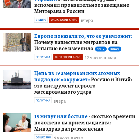
вспомнил пронзительное завещание
Миттерана о России
вчера
В МИРЕ
ЭКСКЛЮЗИВ KP.RU
Европе показали то, что ее уничтожит:
Почему нашествие мигрантов на
Испанию все изменило
ФОТО
ВИДЕО
12 часов назад
ПОЛИТИКА
ЭКСКЛЮЗИВ KP.RU
Цепь из 19 американских атомных
подлодок «окружает»
Россию и Китай:
это инструмент первого
массированного удара
вчера
ПОЛИТИКА
15 минут или больше
- сколько времени
положено на прием пациента:
Минздрав дал разъяснения
9 часов назад
ОБЩЕСТВО