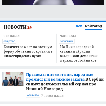
НОВОСТИ
24
ВСЕ
МОЙ ГОРОД
час назад
час назад
ОБЩЕСТВО
ЭКОНОМИКА
Количество мест на заочную
На Нижегородской
форму обучения сократили в
станции аэрации
нижегородских вузах
завершили демонтаж
первых отстойников
Православные святыни, народные
промыслы и волжские закаты:
В Сербии
снимут документальный сериал про
Нижний Новгород
7 часов назад
ОБЩЕСТВО