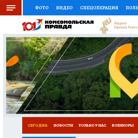
ФОТО
ВИДЕО
СПЕЦОПЕРАЦИЯ
ПОЛ
СОЦПОДДЕРЖКА
НАУКА
СПОРТ
КО
ВЫБОР ЭКСПЕРТОВ
ДОКТОР
ФИНАНС
КНИЖНАЯ ПОЛКА
ПРОГНОЗЫ НА СПОРТ
ПРЕСС-ЦЕНТР
НЕДВИЖИМОСТЬ
ТЕЛЕ
РАДИО КП
РЕКЛАМА
ОБЪЯВЛЕНИЯ
Т
СЕГОДНЯ:
НОВОСТИ
ТОЛЬКО У НАС
ВОЕНКОРЫ