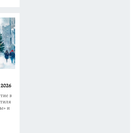
 2026
тие в
стиля
ы» и