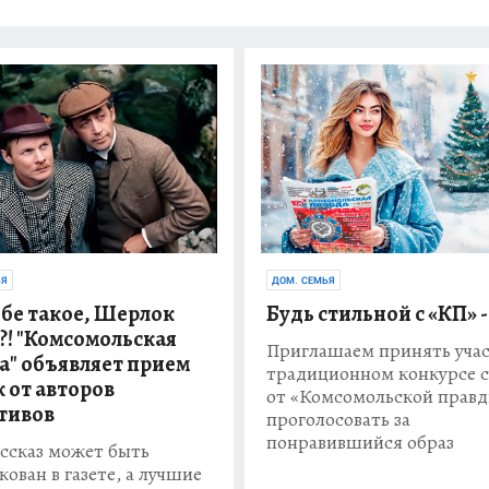
ЬЯ
ДОМ. СЕМЬЯ
ебе такое, Шерлок
Будь стильной с «КП» -
?! "Комсомольская
Приглашаем принять учас
а" объявляет прием
традиционном конкурсе 
к от авторов
от «Комсомольской правд
тивов
проголосовать за
понравившийся образ
ссказ может быть
кован в газете, а лучшие