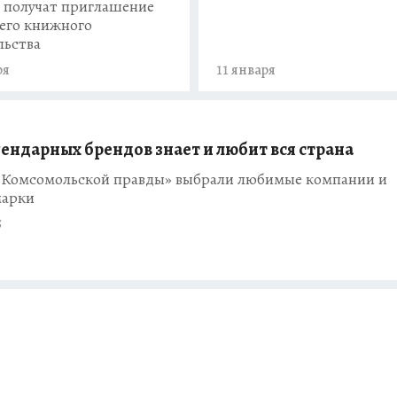
 получат приглашение
его книжного
льства
ря
11 января
гендарных брендов знает и любит вся страна
«Комсомольской правды» выбрали любимые компании и
марки
5