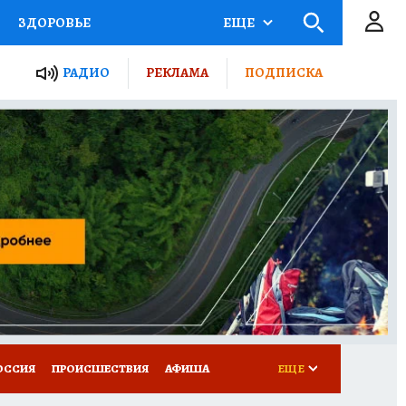
ЗДОРОВЬЕ
ЕЩЕ
ТЫ РОССИИ
РАДИО
РЕКЛАМА
ПОДПИСКА
КРЕТЫ
ПУТЕВОДИТЕЛЬ
 ЖЕЛЕЗА
ТУРИЗМ
Д ПОТРЕБИТЕЛЯ
ВСЕ О КП
ОССИЯ
ПРОИСШЕСТВИЯ
АФИША
ЕЩЕ