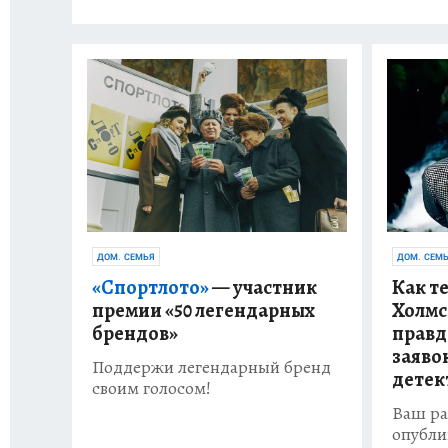
ДОМ. СЕМЬЯ
ДОМ. СЕМ
«Спортлото»
— участник
Как т
премии «50 легендарных
Холмс
брендов»
правд
заяво
Поддержи легендарный бренд
детек
своим голосом!
Ваш ра
опубли