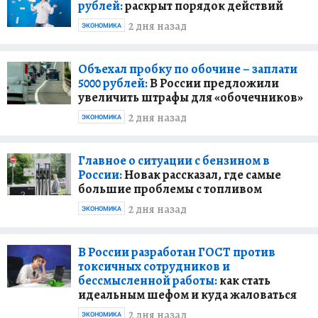
рублей:
раскрыт порядок действий
2 дня назад
ЭКОНОМИКА
Объехал пробку по обочине – заплати
5000 рублей:
В России предложили
увеличить штрафы для «обочечников»
2 дня назад
ЭКОНОМИКА
Главное о ситуации с бензином в
России:
Новак рассказал, где самые
большие проблемы с топливом
2 дня назад
ЭКОНОМИКА
В России разработан ГОСТ против
токсичных сотрудников и
бессмысленной работы:
как стать
идеальным шефом и куда жаловаться
2 дня назад
ЭКОНОМИКА