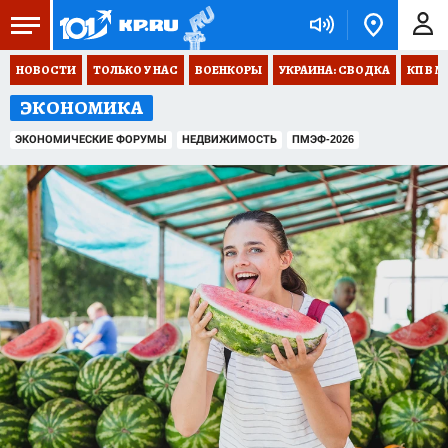
НОВОСТИ
ТОЛЬКО У НАС
ВОЕНКОРЫ
УКРАИНА: СВОДКА
КП В М
ЭКОНОМИКА
ЭКОНОМИЧЕСКИЕ ФОРУМЫ
НЕДВИЖИМОСТЬ
ПМЭФ-2026