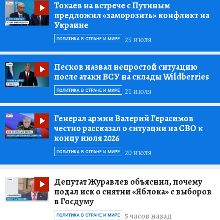
Токаев на встрече с Путиным
предложил «заморозить» конфликт на
Украине
25 июля
ПОЛИТИКА В СТРАНЕ И МИРЕ
Песков назвал непростой ситуацию
после атаки ВСУ на склады Wildberries
21 июля
ПОЛИТИКА В СТРАНЕ И МИРЕ
Генерал армии Валерий Герасимов
честно рассказал о ситуации на СВО к
концу июля 2026
20 июля
ПОЛИТИКА В СТРАНЕ И МИРЕ
Депутат Журавлев объяснил, почему
подал иск о снятии «Яблока» с выборов
в Госдуму
5 часов назад
ПОЛИТИКА В СТРАНЕ И МИРЕ