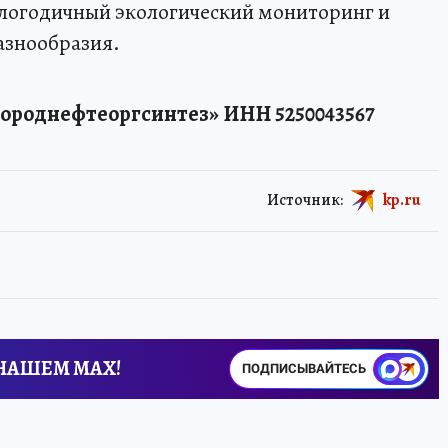
глогодичный экологический мониторинг и
азнообразия.
роднефтеоргсинтез» ИНН 5250043567
Источник:
kp.ru
 НАШЕМ MAX!
ПОДПИСЫВАЙТЕСЬ