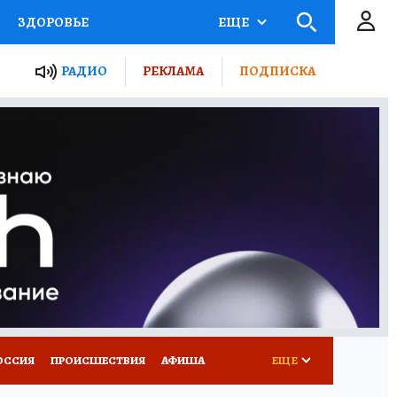
ЗДОРОВЬЕ
ЕЩЕ
ТЫ РОССИИ
РАДИО
РЕКЛАМА
ПОДПИСКА
КРЕТЫ
ПУТЕВОДИТЕЛЬ
 ЖЕЛЕЗА
ТУРИЗМ
Д ПОТРЕБИТЕЛЯ
ВСЕ О КП
ОССИЯ
ПРОИСШЕСТВИЯ
АФИША
ЕЩЕ