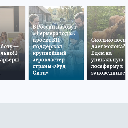
В России назовут
«Фермера года»:
проект КП
Сколько лоси
аботу —
поддержал
дает молока?
льно! 3
крупнейший
Едем на
карьеры
агрокластер
уникальную
страны «Фуд
лосеферму в
и
Сити»
заповеднике!