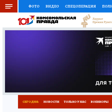
ФОТО
ВИДЕО
СПЕЦОПЕРАЦИЯ
ПОЛ
СОЦПОДДЕРЖКА
НАУКА
СПОРТ
КО
ВЫБОР ЭКСПЕРТОВ
ДОКТОР
ФИНАНС
КНИЖНАЯ ПОЛКА
ПРОГНОЗЫ НА СПОРТ
ПРЕСС-ЦЕНТР
НЕДВИЖИМОСТЬ
ТЕЛЕ
РАДИО КП
РЕКЛАМА
ОБЪЯВЛЕНИЯ
Т
СЕГОДНЯ:
НОВОСТИ
ТОЛЬКО У НАС
ВОЕНКОРЫ