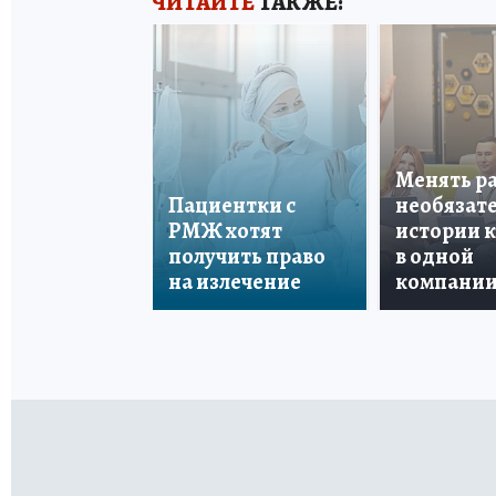
ЧИТАЙТЕ
ТАКЖЕ:
Менять р
Пациентки с
необязате
РМЖ хотят
истории 
получить право
в одной
на излечение
компани