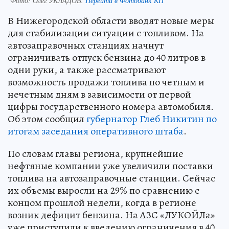
Фото:
Олег УКЛАДОВ.
Перейти в Фотобанк КП
В Нижегородской области вводят новые меры
для стабилизации ситуации с топливом. На
автозаправочных станциях начнут
ограничивать отпуск бензина до 40 литров в
одни руки, а также рассматривают
возможность продажи топлива по четным и
нечетным дням в зависимости от первой
цифры государственного номера автомобиля.
Об этом сообщил
губернатор Глеб Никитин по
итогам заседания оперативного штаба
.
По словам главы региона, крупнейшие
нефтяные компании уже увеличили поставки
топлива на автозаправочные станции. Сейчас
их объемы выросли на 29% по сравнению с
концом прошлой недели, когда в регионе
возник дефицит бензина. На АЗС «ЛУКОЙЛа»
уже приступили к введению ограничения в 40