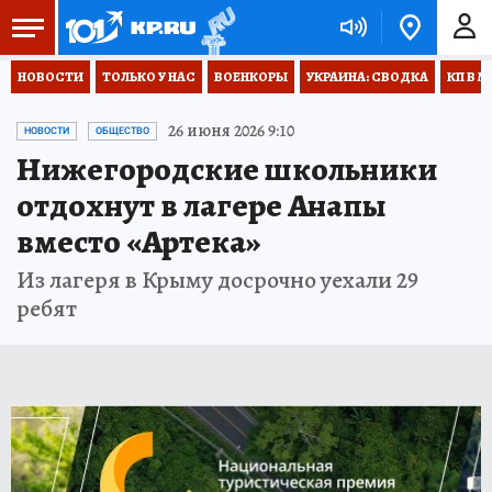
НОВОСТИ
ТОЛЬКО У НАС
ВОЕНКОРЫ
УКРАИНА: СВОДКА
КП В М
26 июня 2026 9:10
НОВОСТИ
ОБЩЕСТВО
Нижегородские школьники
отдохнут в лагере Анапы
вместо «Артека»
Из лагеря в Крыму досрочно уехали 29
ребят