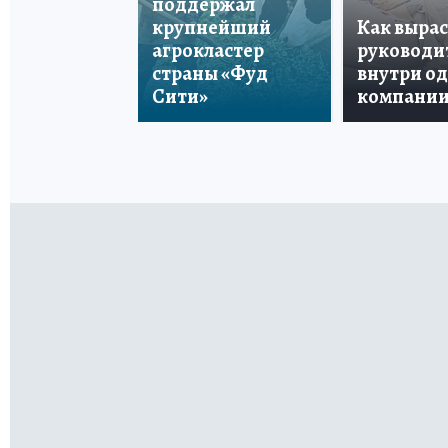
поддержал
крупнейший
Как вырас
агрокластер
руководи
страны «Фуд
внутри о
Сити»
компани