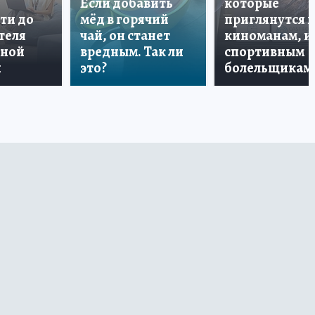
Если добавить
которые
ти до
мёд в горячий
приглянутся 
теля
чай, он станет
киноманам, и
дной
вредным. Так ли
спортивным
и
это?
болельщикам