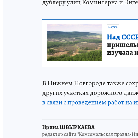
дублеру улиц Коминтерна и Энге
НАУКА
Над СССР
пришельце
изучала 
В Нижнем Новгороде также сохр
других участках дорожного движ
в связи с проведением работ на 
Ирина ШВЫРКАЕВА
редактор сайта "Комсомольская правда-