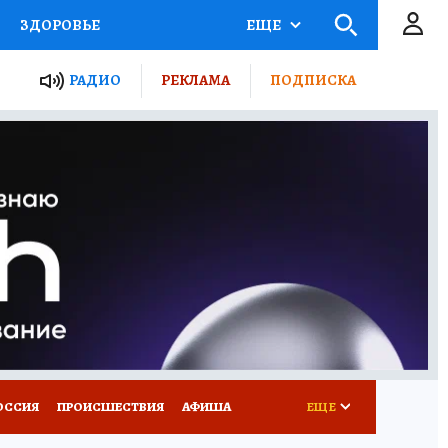
ЗДОРОВЬЕ
ЕЩЕ
ТЫ РОССИИ
РАДИО
РЕКЛАМА
ПОДПИСКА
КРЕТЫ
ПУТЕВОДИТЕЛЬ
 ЖЕЛЕЗА
ТУРИЗМ
Д ПОТРЕБИТЕЛЯ
ВСЕ О КП
ОССИЯ
ПРОИСШЕСТВИЯ
АФИША
ЕЩЕ