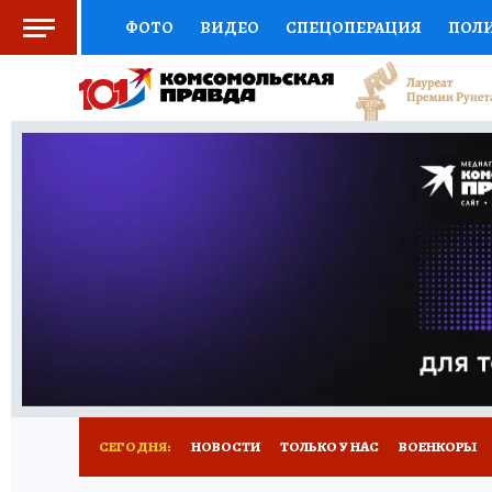
ФОТО
ВИДЕО
СПЕЦОПЕРАЦИЯ
ПОЛ
СОЦПОДДЕРЖКА
НАУКА
СПОРТ
КО
ВЫБОР ЭКСПЕРТОВ
ДОКТОР
ФИНАНС
КНИЖНАЯ ПОЛКА
ПРОГНОЗЫ НА СПОРТ
ПРЕСС-ЦЕНТР
НЕДВИЖИМОСТЬ
ТЕЛЕ
РАДИО КП
РЕКЛАМА
ОБЪЯВЛЕНИЯ
Т
СЕГОДНЯ:
НОВОСТИ
ТОЛЬКО У НАС
ВОЕНКОРЫ