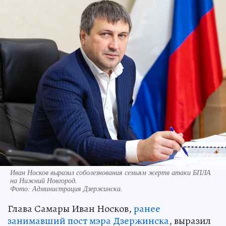
Иван Носков выразил соболезнования семьям жертв атаки БПЛА
на Нижний Новгород.
Фото:
Администрация Дзержинска.
Глава Самары Иван Носков,
ранее
занимавший пост мэра Дзержинска
, выразил