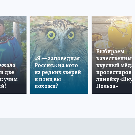
Выбираем
«Я — заповедная
качественный
лежала
Россия»: на кого
вкусный мёд:
и две
из редких зверей
протестирова
: учим
и птиц вы
линейку «Вкус
й!
похожи?
Польза»