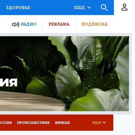
ЗДОРОВЬЕ
ЕЩЕ
ТЫ РОССИИ
РАДИО
РЕКЛАМА
ПОДПИСКА
КРЕТЫ
ПУТЕВОДИТЕЛЬ
 ЖЕЛЕЗА
ТУРИЗМ
Д ПОТРЕБИТЕЛЯ
ВСЕ О КП
ОССИЯ
ПРОИСШЕСТВИЯ
АФИША
ЕЩЕ