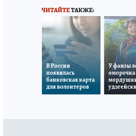
ЧИТАЙТЕ
ТАКЖЕ:
В России
У фанзы 
появилась
оморочка 
банковская карта
мордушки
для волонтеров
удэгейски