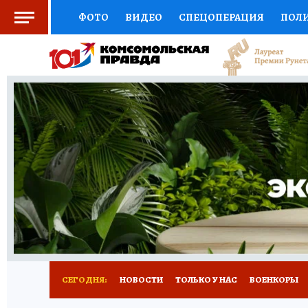
ФОТО
ВИДЕО
СПЕЦОПЕРАЦИЯ
ПОЛ
СОЦПОДДЕРЖКА
НАУКА
СПОРТ
КО
ВЫБОР ЭКСПЕРТОВ
ДОКТОР
ФИНАНС
КНИЖНАЯ ПОЛКА
ПРОГНОЗЫ НА СПОРТ
ПРЕСС-ЦЕНТР
НЕДВИЖИМОСТЬ
ТЕЛЕ
РАДИО КП
РЕКЛАМА
ОБЪЯВЛЕНИЯ
Т
СЕГОДНЯ:
НОВОСТИ
ТОЛЬКО У НАС
ВОЕНКОРЫ