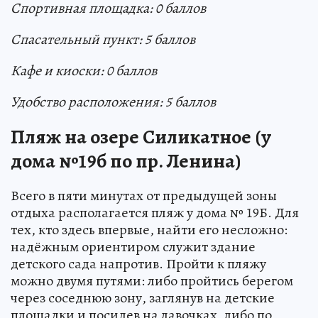
Спортивная площадка:
0
балл
ов
Спасательный пункт: 5 баллов
Кафе и киоски:
0
баллов
Удобство расположения: 5
балл
ов
Пляж на озере Силикатное (у
дома №19б по пр. Ленина)
Всего в пяти минутах от предыдущей зоны
отдыха располагается пляж у дома № 19Б. Для
тех, кто здесь впервые, найти его несложно:
надёжным ориентиром служит здание
детского сада напротив. Пройти к пляжу
можно двумя путями: либо пройтись берегом
через соседнюю зону, заглянув на детские
площадки и посидев на лавочках, либо по