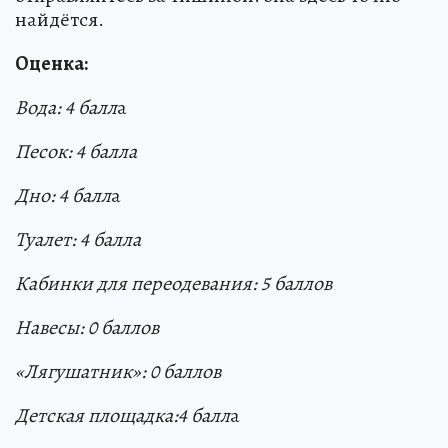
найдётся.
Оценка:
Вод
а
:
4
балл
а
Песок: 4 балла
Дно:
4
б
а
лл
а
Туалет: 4 балла
Кабинки для переодевания: 5 баллов
Навесы:
0
баллов
«Лягушатник»:
0
баллов
Детск
а
я площадка:
4
балл
а