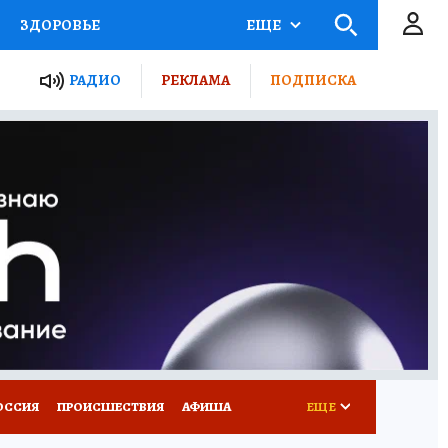
ЗДОРОВЬЕ
ЕЩЕ
ТЫ РОССИИ
РАДИО
РЕКЛАМА
ПОДПИСКА
КРЕТЫ
ПУТЕВОДИТЕЛЬ
 ЖЕЛЕЗА
ТУРИЗМ
Д ПОТРЕБИТЕЛЯ
ВСЕ О КП
ОССИЯ
ПРОИСШЕСТВИЯ
АФИША
ЕЩЕ