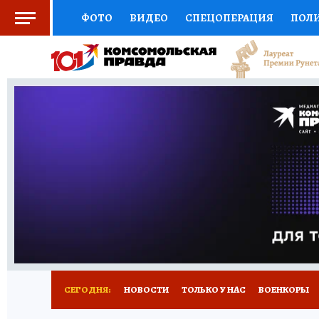
ФОТО
ВИДЕО
СПЕЦОПЕРАЦИЯ
ПОЛ
СОЦПОДДЕРЖКА
НАУКА
СПОРТ
КО
ВЫБОР ЭКСПЕРТОВ
ДОКТОР
ФИНАНС
КНИЖНАЯ ПОЛКА
ПРОГНОЗЫ НА СПОРТ
ПРЕСС-ЦЕНТР
НЕДВИЖИМОСТЬ
ТЕЛЕ
РАДИО КП
РЕКЛАМА
ОБЪЯВЛЕНИЯ
Т
СЕГОДНЯ:
НОВОСТИ
ТОЛЬКО У НАС
ВОЕНКОРЫ