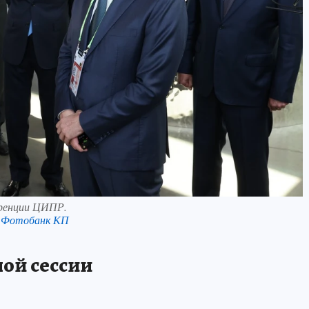
еренции ЦИПР.
 Фотобанк КП
ной сессии