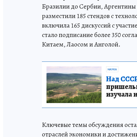
Бразилии до Сербии, Аргентины
разместили 185 стендов с техно
включила 165 дискуссий с участ
стало подписание более 350 сог
Китаем, Лаосом и Анголой.
НАУКА
Над СССР
пришельце
изучала 
Ключевые темы обсуждения ост
отраслей экономики и достижени