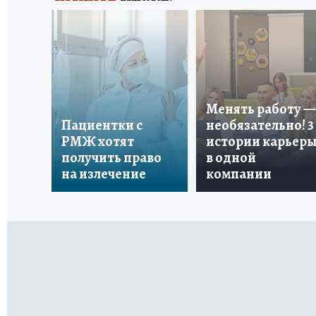
Менять работу —
Пациентки с
необязательно! 3
РМЖ хотят
истории карьер
получить право
в одной
на излечение
компании