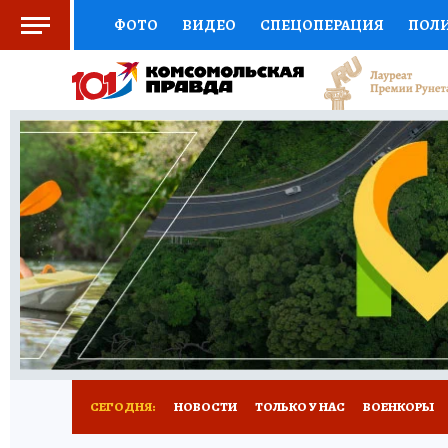
ФОТО
ВИДЕО
СПЕЦОПЕРАЦИЯ
ПОЛ
СОЦПОДДЕРЖКА
НАУКА
СПОРТ
КО
ВЫБОР ЭКСПЕРТОВ
ДОКТОР
ФИНАНС
КНИЖНАЯ ПОЛКА
ПРОГНОЗЫ НА СПОРТ
ПРЕСС-ЦЕНТР
НЕДВИЖИМОСТЬ
ТЕЛЕ
РАДИО КП
РЕКЛАМА
ОБЪЯВЛЕНИЯ
Т
СЕГОДНЯ:
НОВОСТИ
ТОЛЬКО У НАС
ВОЕНКОРЫ