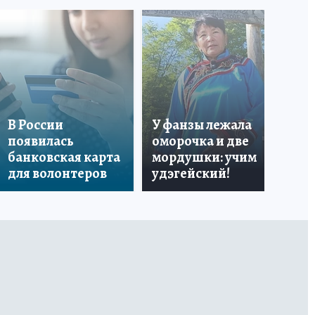
«Я
В России
У фанзы лежала
Ро
появилась
оморочка и две
из
банковская карта
мордушки: учим
и 
для волонтеров
удэгейский!
по