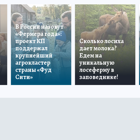
В России назовут
«Фермера года»:
проект КП
Сколько лосиха
поддержал
дает молока?
крупнейший
Едем на
ы
агрокластер
уникальную
страны «Фуд
лосеферму в
Сити»
заповеднике!