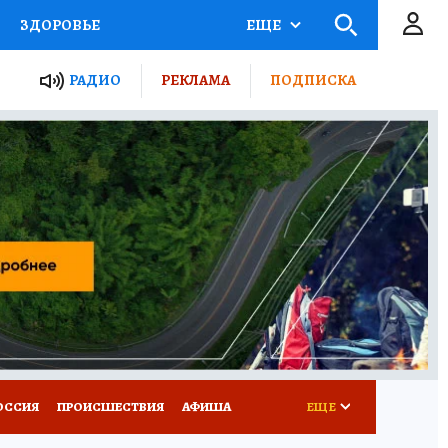
ЗДОРОВЬЕ
ЕЩЕ
ТЫ РОССИИ
РАДИО
РЕКЛАМА
ПОДПИСКА
КРЕТЫ
ПУТЕВОДИТЕЛЬ
 ЖЕЛЕЗА
ТУРИЗМ
Д ПОТРЕБИТЕЛЯ
ВСЕ О КП
ОССИЯ
ПРОИСШЕСТВИЯ
АФИША
ЕЩЕ