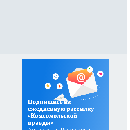
Подпишись на
ежедневную рассылку
«Комсомольской
правды»
Аналитика. Репортажи.