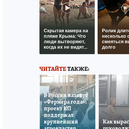
Скрытая камера на
Ролик длит
пляже Крыма: Что
несколько с
люди вытворяют,
смеяться в
когда их не видят...
долго
ЧИТАЙТЕ
ТАКЖЕ:
В России назовут
«Фермера года»:
проект КП
поддержал
крупнейший
Как вырас
агрокластер
руководи