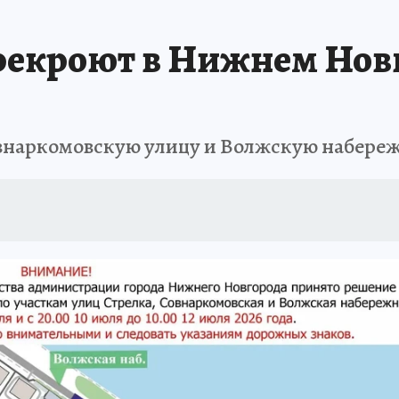
рекроют в Нижнем Новг
овнаркомовскую улицу и Волжскую набере