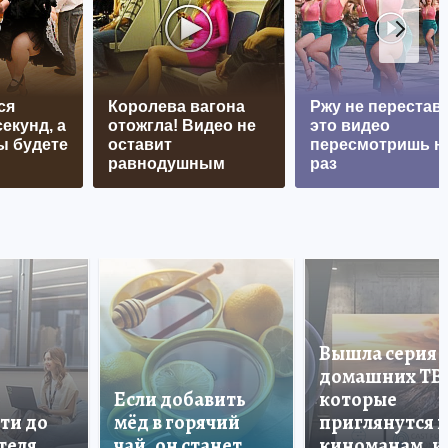
ся
Королева вагона
Ржу не перестава
екунд, а
отожгла! Видео не
это видео
ы будете
оставит
пересмотришь н
равнодушным
раз
Вышла серия
домашних ТВ
Если добавить
которые
ти до
мёд в горячий
приглянутся 
теля
чай, он станет
киноманам, и