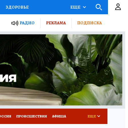
ЗДОРОВЬЕ
ЕЩЕ
ТЫ РОССИИ
РАДИО
РЕКЛАМА
ПОДПИСКА
КРЕТЫ
ПУТЕВОДИТЕЛЬ
 ЖЕЛЕЗА
ТУРИЗМ
Д ПОТРЕБИТЕЛЯ
ВСЕ О КП
ОССИЯ
ПРОИСШЕСТВИЯ
АФИША
ЕЩЕ