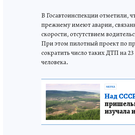
В Госавтоинспекции отметили, ч
прежнему имеют аварии, связа
скорости, отсутствием водитель
При этом пилотный проект по п
сократить число таких ДТП на 23 
человека.
НАУКА
Над СССР
пришельце
изучала 