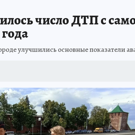
тилось число ДТП с са
 года
в городе улучшились основные показатели а