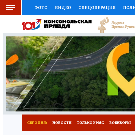
ФОТО
ВИДЕО
СПЕЦОПЕРАЦИЯ
ПОЛ
СОЦПОДДЕРЖКА
НАУКА
СПОРТ
КО
ВЫБОР ЭКСПЕРТОВ
ДОКТОР
ФИНАНС
КНИЖНАЯ ПОЛКА
ПРОГНОЗЫ НА СПОРТ
ПРЕСС-ЦЕНТР
НЕДВИЖИМОСТЬ
ТЕЛЕ
РАДИО КП
РЕКЛАМА
ОБЪЯВЛЕНИЯ
Т
СЕГОДНЯ:
НОВОСТИ
ТОЛЬКО У НАС
ВОЕНКОРЫ