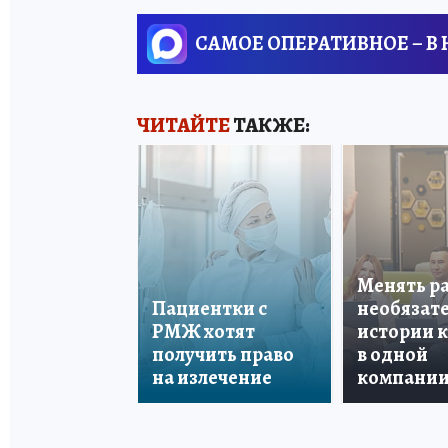
САМОЕ ОПЕРАТИВНОЕ – В
ЧИТАЙТЕ
ТАКЖЕ:
Менять р
Пациентки с
необязате
РМЖ хотят
истории 
получить право
в одной
на излечение
компани