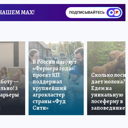
 НАШЕМ MAX!
ПОДПИСЫВАЙТЕСЬ
В России назовут
«Фермера года»:
проект КП
Сколько лоси
аботу —
поддержал
дает молока?
льно! 3
крупнейший
Едем на
карьеры
агрокластер
уникальную
страны «Фуд
лосеферму в
и
Сити»
заповеднике!