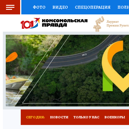
ФОТО
ВИДЕО
СПЕЦОПЕРАЦИЯ
ПОЛ
СОЦПОДДЕРЖКА
НАУКА
СПОРТ
КО
ВЫБОР ЭКСПЕРТОВ
ДОКТОР
ФИНАНС
КНИЖНАЯ ПОЛКА
ПРОГНОЗЫ НА СПОРТ
ПРЕСС-ЦЕНТР
НЕДВИЖИМОСТЬ
ТЕЛЕ
РАДИО КП
РЕКЛАМА
ОБЪЯВЛЕНИЯ
Т
СЕГОДНЯ:
НОВОСТИ
ТОЛЬКО У НАС
ВОЕНКОРЫ