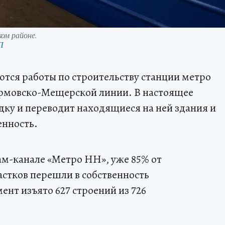
ком районе.
П
ся работы по строительству станции метро
рмовско-Мещерской линии. В настоящее
ку и переводит находящиеся на ней здания и
енность.
м-канале «Метро НН», уже 85% от
астков перешли в собственность
нт изъято 627 строений из 726