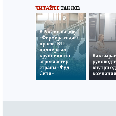
ЧИТАЙТЕ
ТАКЖЕ:
В России назовут
«Фермера года»:
проект КП
поддержал
крупнейший
Как вырас
агрокластер
руководи
страны «Фуд
внутри о
Сити»
компани