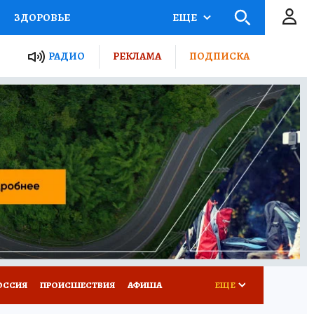
ЗДОРОВЬЕ
ЕЩЕ
ТЫ РОССИИ
РАДИО
РЕКЛАМА
ПОДПИСКА
КРЕТЫ
ПУТЕВОДИТЕЛЬ
 ЖЕЛЕЗА
ТУРИЗМ
Д ПОТРЕБИТЕЛЯ
ВСЕ О КП
ОССИЯ
ПРОИСШЕСТВИЯ
АФИША
ЕЩЕ