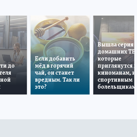
Вышла серия
домашних ТВ
Если добавить
которые
ти до
мёд в горячий
приглянутся 
теля
чай, он станет
киноманам, и
дной
вредным. Так ли
спортивным
и
это?
болельщикам