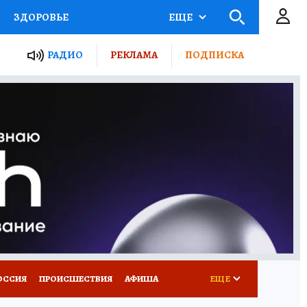
ЗДОРОВЬЕ
ЕЩЕ
ТЫ РОССИИ
РАДИО
РЕКЛАМА
ПОДПИСКА
КРЕТЫ
ПУТЕВОДИТЕЛЬ
 ЖЕЛЕЗА
ТУРИЗМ
Д ПОТРЕБИТЕЛЯ
ВСЕ О КП
ОССИЯ
ПРОИСШЕСТВИЯ
АФИША
ЕЩЕ