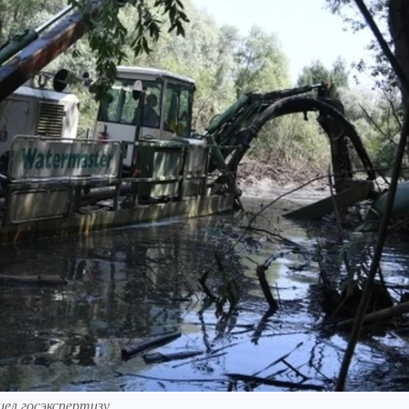
ел госэкспертизу