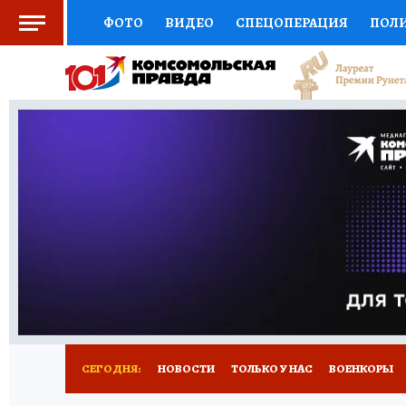
ФОТО
ВИДЕО
СПЕЦОПЕРАЦИЯ
ПОЛ
СОЦПОДДЕРЖКА
НАУКА
СПОРТ
КО
ВЫБОР ЭКСПЕРТОВ
ДОКТОР
ФИНАНС
КНИЖНАЯ ПОЛКА
ПРОГНОЗЫ НА СПОРТ
ПРЕСС-ЦЕНТР
НЕДВИЖИМОСТЬ
ТЕЛЕ
РАДИО КП
РЕКЛАМА
ОБЪЯВЛЕНИЯ
Т
СЕГОДНЯ:
НОВОСТИ
ТОЛЬКО У НАС
ВОЕНКОРЫ