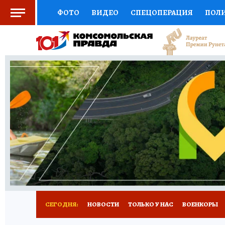
ФОТО
ВИДЕО
СПЕЦОПЕРАЦИЯ
ПОЛ
СОЦПОДДЕРЖКА
НАУКА
СПОРТ
КО
ВЫБОР ЭКСПЕРТОВ
ДОКТОР
ФИНАНС
КНИЖНАЯ ПОЛКА
ПРОГНОЗЫ НА СПОРТ
ПРЕСС-ЦЕНТР
НЕДВИЖИМОСТЬ
ТЕЛЕ
РАДИО КП
РЕКЛАМА
ОБЪЯВЛЕНИЯ
Т
СЕГОДНЯ:
НОВОСТИ
ТОЛЬКО У НАС
ВОЕНКОРЫ