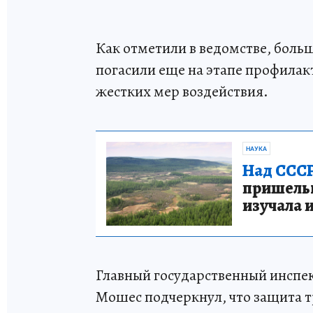
Как отметили в ведомстве, боль
погасили еще на этапе профилак
жестких мер воздействия.
НАУКА
Над СССР
пришельце
изучала 
Главный государственный инспе
Мошес подчеркнул, что защита т