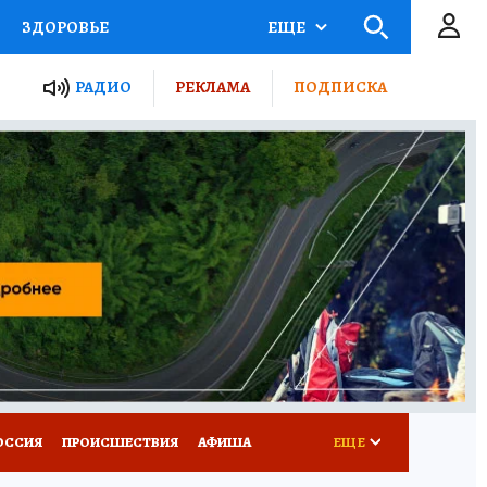
ЗДОРОВЬЕ
ЕЩЕ
ТЫ РОССИИ
РАДИО
РЕКЛАМА
ПОДПИСКА
КРЕТЫ
ПУТЕВОДИТЕЛЬ
 ЖЕЛЕЗА
ТУРИЗМ
Д ПОТРЕБИТЕЛЯ
ВСЕ О КП
ОССИЯ
ПРОИСШЕСТВИЯ
АФИША
ЕЩЕ