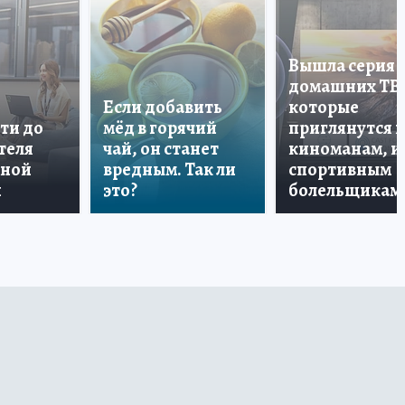
Вышла серия
домашних ТВ
Если добавить
которые
ти до
мёд в горячий
приглянутся 
теля
чай, он станет
киноманам, и
дной
вредным. Так ли
спортивным
и
это?
болельщикам