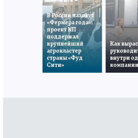
В России назовут
«Фермера года»:
проект КП
поддержал
крупнейший
Как вырас
агрокластер
руководи
страны «Фуд
внутри о
Сити»
компани