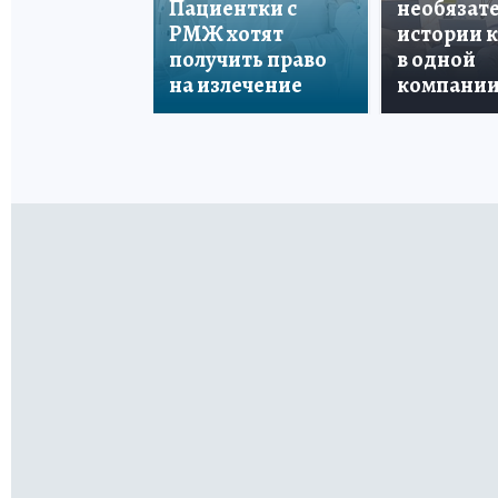
Пациентки с
необязате
РМЖ хотят
истории 
получить право
в одной
на излечение
компани