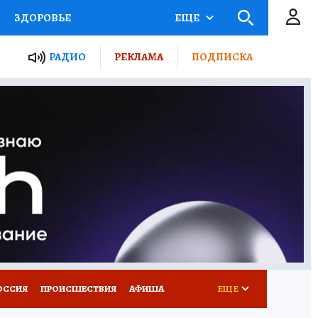
ЗДОРОВЬЕ
ЕЩЕ
ТЫ РОССИИ
РАДИО
РЕКЛАМА
ПОДПИСКА
КРЕТЫ
ПУТЕВОДИТЕЛЬ
 ЖЕЛЕЗА
ТУРИЗМ
Д ПОТРЕБИТЕЛЯ
ВСЕ О КП
ОССИЯ
ПРОИСШЕСТВИЯ
АФИША
ЕЩЕ