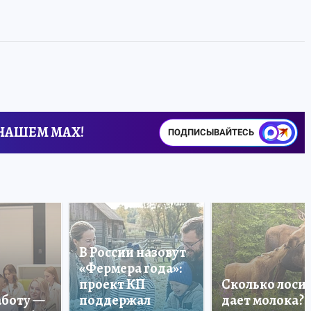
 НАШЕМ MAX!
ПОДПИСЫВАЙТЕСЬ
В России назовут
«Фермера года»:
проект КП
Сколько лоси
аботу —
поддержал
дает молока?