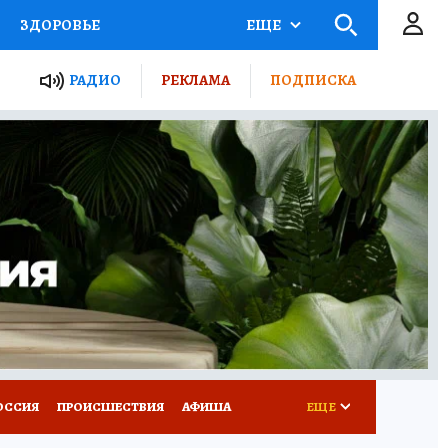
ЗДОРОВЬЕ
ЕЩЕ
ТЫ РОССИИ
РАДИО
РЕКЛАМА
ПОДПИСКА
КРЕТЫ
ПУТЕВОДИТЕЛЬ
 ЖЕЛЕЗА
ТУРИЗМ
Д ПОТРЕБИТЕЛЯ
ВСЕ О КП
ОССИЯ
ПРОИСШЕСТВИЯ
АФИША
ЕЩЕ