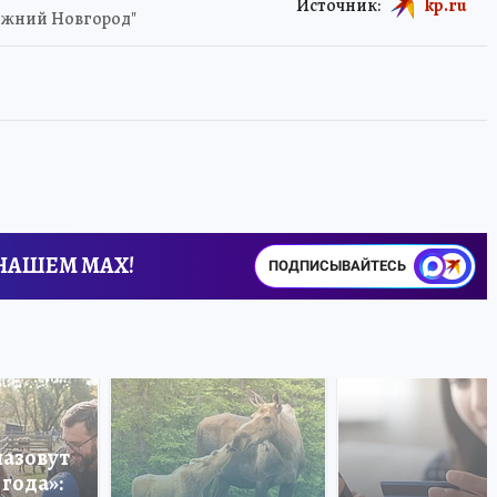
Источник:
kp.ru
Нижний Новгород"
 НАШЕМ MAX!
ПОДПИСЫВАЙТЕСЬ
назовут
года»: