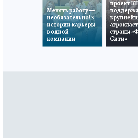
проект К
Менять работу —
поддерж
необязательно! 3
крупней
истории карьеры
агроклас
в одной
страны «
компании
Сити»