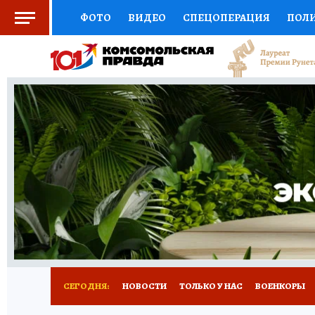
ФОТО
ВИДЕО
СПЕЦОПЕРАЦИЯ
ПОЛ
СОЦПОДДЕРЖКА
НАУКА
СПОРТ
КО
ВЫБОР ЭКСПЕРТОВ
ДОКТОР
ФИНАНС
КНИЖНАЯ ПОЛКА
ПРОГНОЗЫ НА СПОРТ
ПРЕСС-ЦЕНТР
НЕДВИЖИМОСТЬ
ТЕЛЕ
РАДИО КП
РЕКЛАМА
ОБЪЯВЛЕНИЯ
Т
СЕГОДНЯ:
НОВОСТИ
ТОЛЬКО У НАС
ВОЕНКОРЫ