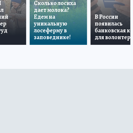
П
Сколько лосиха
ал
дает молока?
ший
Едем на
В России
тер
уникальную
появилась
Фуд
лосеферму в
банковская к
заповеднике!
для волонтер