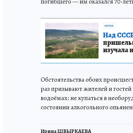
погибшего — им оказался 70-ле
НАУКА
Над СССР
пришельце
изучала 
Обстоятельства обоих происшест
раз призывают жителей и гостей
водоёмах: не купаться в необору
состоянии алкогольного опьянени
Ирина ШВЫРКАЕВА