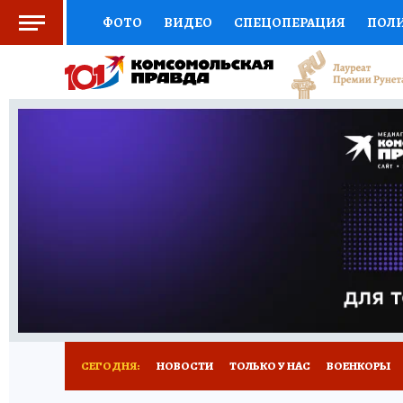
ФОТО
ВИДЕО
СПЕЦОПЕРАЦИЯ
ПОЛ
СОЦПОДДЕРЖКА
НАУКА
СПОРТ
КО
ВЫБОР ЭКСПЕРТОВ
ДОКТОР
ФИНАНС
КНИЖНАЯ ПОЛКА
ПРОГНОЗЫ НА СПОРТ
ПРЕСС-ЦЕНТР
НЕДВИЖИМОСТЬ
ТЕЛЕ
РАДИО КП
РЕКЛАМА
ОБЪЯВЛЕНИЯ
Т
СЕГОДНЯ:
НОВОСТИ
ТОЛЬКО У НАС
ВОЕНКОРЫ