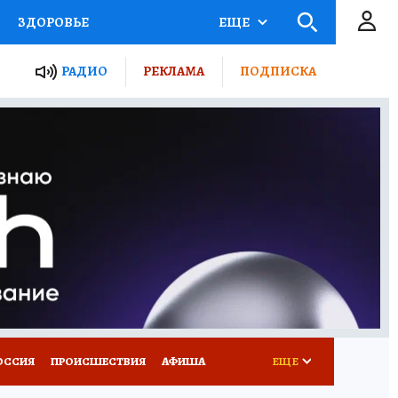
ЗДОРОВЬЕ
ЕЩЕ
ТЫ РОССИИ
РАДИО
РЕКЛАМА
ПОДПИСКА
КРЕТЫ
ПУТЕВОДИТЕЛЬ
 ЖЕЛЕЗА
ТУРИЗМ
Д ПОТРЕБИТЕЛЯ
ВСЕ О КП
ОССИЯ
ПРОИСШЕСТВИЯ
АФИША
ЕЩЕ