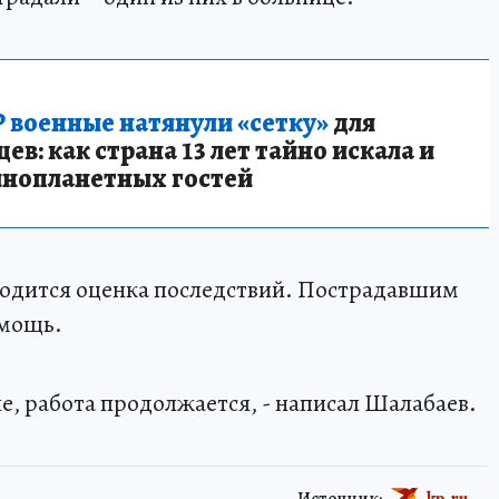
 военные натянули «сетку»
для
в: как страна 13 лет тайно искала и
инопланетных гостей
водится оценка последствий. Пострадавшим
омощь.
е, работа продолжается, - написал Шалабаев.
Источник:
kp.ru