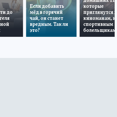
домашних ТВ
Если добавить
которые
ти до
мёд в горячий
приглянутся 
теля
чай, он станет
киноманам, и
дной
вредным. Так ли
спортивным
и
это?
болельщикам