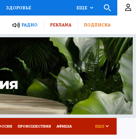
ЗДОРОВЬЕ
ЕЩЕ
ТЫ РОССИИ
РАДИО
РЕКЛАМА
ПОДПИСКА
КРЕТЫ
ПУТЕВОДИТЕЛЬ
 ЖЕЛЕЗА
ТУРИЗМ
Д ПОТРЕБИТЕЛЯ
ВСЕ О КП
ОССИЯ
ПРОИСШЕСТВИЯ
АФИША
ЕЩЕ