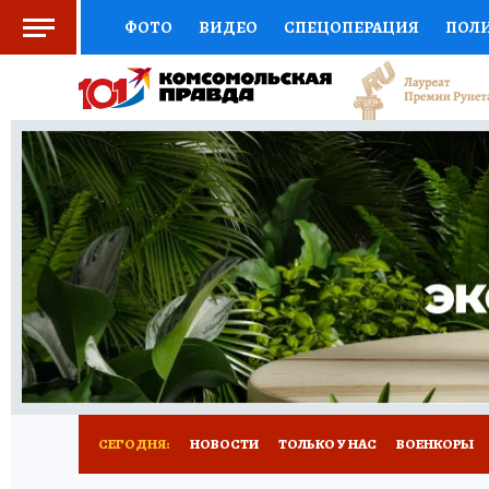
ФОТО
ВИДЕО
СПЕЦОПЕРАЦИЯ
ПОЛ
СОЦПОДДЕРЖКА
НАУКА
СПОРТ
КО
ВЫБОР ЭКСПЕРТОВ
ДОКТОР
ФИНАНС
КНИЖНАЯ ПОЛКА
ПРОГНОЗЫ НА СПОРТ
ПРЕСС-ЦЕНТР
НЕДВИЖИМОСТЬ
ТЕЛЕ
РАДИО КП
РЕКЛАМА
ОБЪЯВЛЕНИЯ
Т
СЕГОДНЯ:
НОВОСТИ
ТОЛЬКО У НАС
ВОЕНКОРЫ