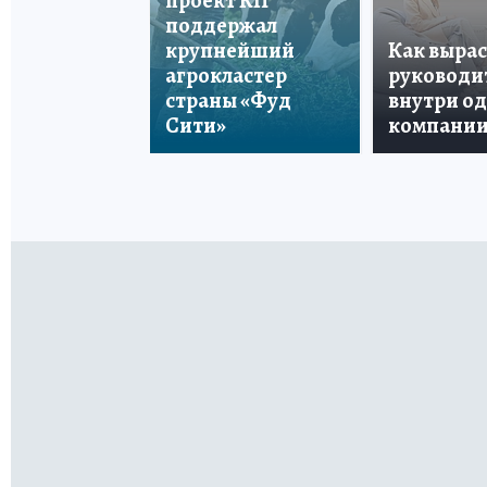
проект КП
поддержал
крупнейший
Как вырас
агрокластер
руководи
страны «Фуд
внутри о
Сити»
компани