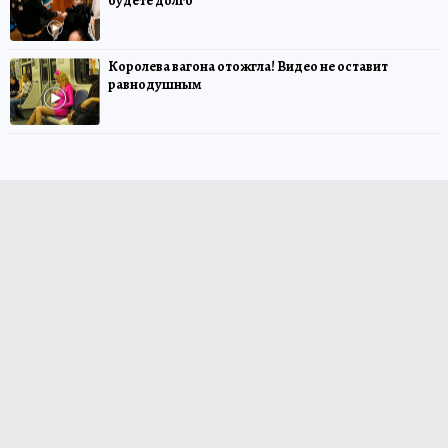
будете долго
Королева вагона отожгла! Видео не оставит
равнодушным