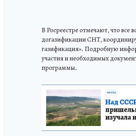
В Росреестре отмечают, что все 
догазификации СНТ, координиру
газификация». Подробную инфо
участия и необходимых докумен
программы.
НАУКА
Над СССР
пришельце
изучала 