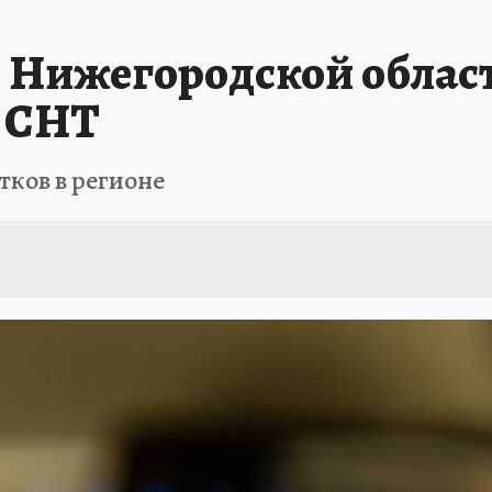
й Нижегородской облас
 СНТ
тков в регионе