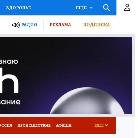
ЗДОРОВЬЕ
ЕЩЕ
ТЫ РОССИИ
РАДИО
РЕКЛАМА
ПОДПИСКА
КРЕТЫ
ПУТЕВОДИТЕЛЬ
 ЖЕЛЕЗА
ТУРИЗМ
Д ПОТРЕБИТЕЛЯ
ВСЕ О КП
ОССИЯ
ПРОИСШЕСТВИЯ
АФИША
ЕЩЕ