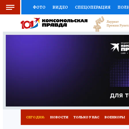
ФОТО
ВИДЕО
СПЕЦОПЕРАЦИЯ
ПОЛ
СОЦПОДДЕРЖКА
НАУКА
СПОРТ
КО
ВЫБОР ЭКСПЕРТОВ
ДОКТОР
ФИНАНС
КНИЖНАЯ ПОЛКА
ПРОГНОЗЫ НА СПОРТ
ПРЕСС-ЦЕНТР
НЕДВИЖИМОСТЬ
ТЕЛЕ
РАДИО КП
РЕКЛАМА
ОБЪЯВЛЕНИЯ
Т
СЕГОДНЯ:
НОВОСТИ
ТОЛЬКО У НАС
ВОЕНКОРЫ