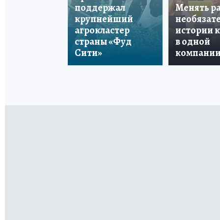
поддержал
Менять р
крупнейший
необязате
агрокластер
истории 
страны «Фуд
в одной
Сити»
компани