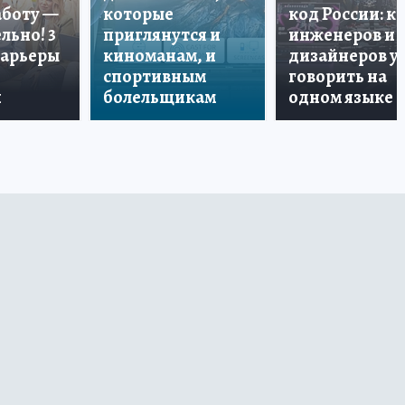
аботу —
которые
код России: к
льно! 3
приглянутся и
инженеров и
карьеры
киноманам, и
дизайнеров у
спортивным
говорить на
и
болельщикам
одном языке