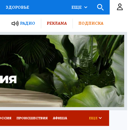
ЗДОРОВЬЕ
ЕЩЕ
ТЫ РОССИИ
РАДИО
РЕКЛАМА
ПОДПИСКА
КРЕТЫ
ПУТЕВОДИТЕЛЬ
 ЖЕЛЕЗА
ТУРИЗМ
Д ПОТРЕБИТЕЛЯ
ВСЕ О КП
ОССИЯ
ПРОИСШЕСТВИЯ
АФИША
ЕЩЕ