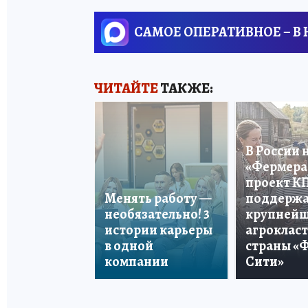
САМОЕ ОПЕРАТИВНОЕ – В
ЧИТАЙТЕ
ТАКЖЕ:
В России 
«Фермера 
проект К
Менять работу —
поддерж
необязательно! 3
крупней
истории карьеры
агроклас
в одной
страны «
компании
Сити»