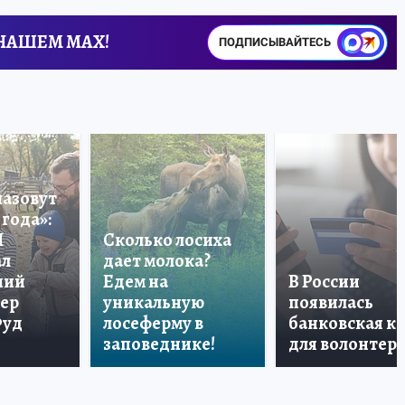
 НАШЕМ MAX!
ПОДПИСЫВАЙТЕСЬ
назовут
года»:
П
Сколько лосиха
ал
дает молока?
ший
Едем на
В России
тер
уникальную
появилась
Фуд
лосеферму в
банковская к
заповеднике!
для волонтер