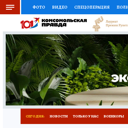
ФОТО
ВИДЕО
СПЕЦОПЕРАЦИЯ
ПОЛ
СОЦПОДДЕРЖКА
НАУКА
СПОРТ
КО
ВЫБОР ЭКСПЕРТОВ
ДОКТОР
ФИНАНС
КНИЖНАЯ ПОЛКА
ПРОГНОЗЫ НА СПОРТ
ПРЕСС-ЦЕНТР
НЕДВИЖИМОСТЬ
ТЕЛЕ
РАДИО КП
РЕКЛАМА
ОБЪЯВЛЕНИЯ
Т
СЕГОДНЯ:
НОВОСТИ
ТОЛЬКО У НАС
ВОЕНКОРЫ