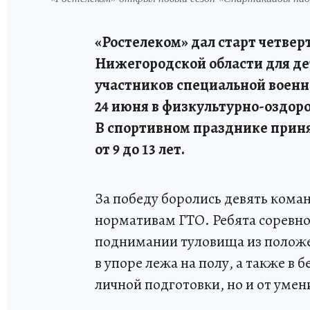
«Ростелеком» дал старт четве
Нижегородской области для де
участников специальной военн
24 июня в физкультурно-оздор
В спортивном празднике принял
от 9 до 13 лет.
За победу боролись девять кома
нормативам ГТО. Ребята соревнов
поднимании туловища из положен
в упоре лежа на полу, а также в б
личной подготовки, но и от умен