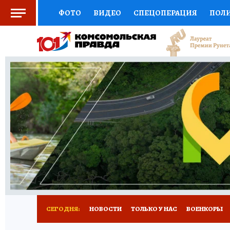
ФОТО
ВИДЕО
СПЕЦОПЕРАЦИЯ
ПОЛ
СОЦПОДДЕРЖКА
НАУКА
СПОРТ
КО
ВЫБОР ЭКСПЕРТОВ
ДОКТОР
ФИНАНС
КНИЖНАЯ ПОЛКА
ПРОГНОЗЫ НА СПОРТ
ПРЕСС-ЦЕНТР
НЕДВИЖИМОСТЬ
ТЕЛЕ
РАДИО КП
РЕКЛАМА
ОБЪЯВЛЕНИЯ
Т
СЕГОДНЯ:
НОВОСТИ
ТОЛЬКО У НАС
ВОЕНКОРЫ