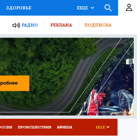
ЗДОРОВЬЕ
ЕЩЕ
ТЫ РОССИИ
РАДИО
РЕКЛАМА
ПОДПИСКА
КРЕТЫ
ПУТЕВОДИТЕЛЬ
 ЖЕЛЕЗА
ТУРИЗМ
Д ПОТРЕБИТЕЛЯ
ВСЕ О КП
ОССИЯ
ПРОИСШЕСТВИЯ
АФИША
ЕЩЕ