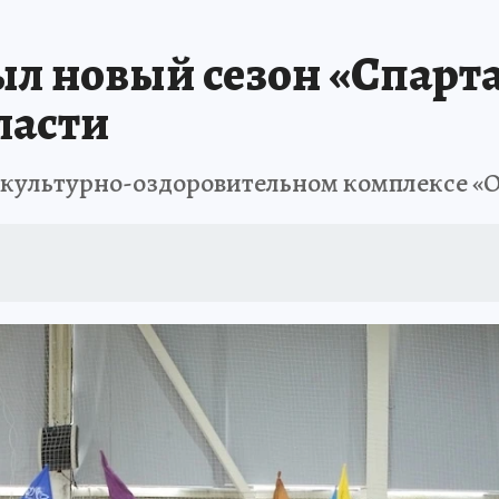
л новый сезон «Спарт
ласти
зкультурно-оздоровительном комплексе «О