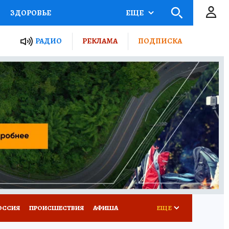
ЗДОРОВЬЕ
ЕЩЕ
ТЫ РОССИИ
РАДИО
РЕКЛАМА
ПОДПИСКА
КРЕТЫ
ПУТЕВОДИТЕЛЬ
 ЖЕЛЕЗА
ТУРИЗМ
Д ПОТРЕБИТЕЛЯ
ВСЕ О КП
ОССИЯ
ПРОИСШЕСТВИЯ
АФИША
ЕЩЕ