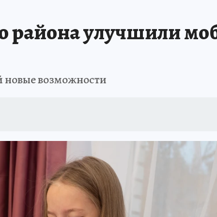
го района улучшили мо
й новые возможности