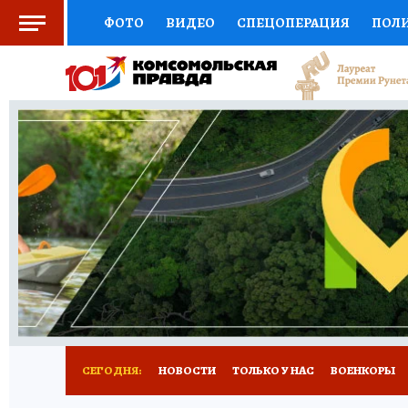
ФОТО
ВИДЕО
СПЕЦОПЕРАЦИЯ
ПОЛ
СОЦПОДДЕРЖКА
НАУКА
СПОРТ
КО
ВЫБОР ЭКСПЕРТОВ
ДОКТОР
ФИНАНС
КНИЖНАЯ ПОЛКА
ПРОГНОЗЫ НА СПОРТ
ПРЕСС-ЦЕНТР
НЕДВИЖИМОСТЬ
ТЕЛЕ
РАДИО КП
РЕКЛАМА
ОБЪЯВЛЕНИЯ
Т
СЕГОДНЯ:
НОВОСТИ
ТОЛЬКО У НАС
ВОЕНКОРЫ