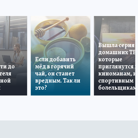
Вышла серия
домашних ТВ
Если добавить
которые
ти до
мёд в горячий
приглянутся 
теля
чай, он станет
киноманам, и
дной
вредным. Так ли
спортивным
и
это?
болельщикам