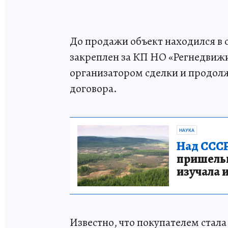
До продажи объект находился в 
закреплен за КП НО «Регнедвиж
организатором сделки и продол
договора.
НАУКА
Над СССР
пришельце
изучала 
Известно, что покупателем ста