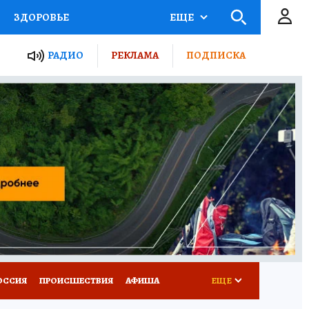
ЗДОРОВЬЕ
ЕЩЕ
ТЫ РОССИИ
РАДИО
РЕКЛАМА
ПОДПИСКА
КРЕТЫ
ПУТЕВОДИТЕЛЬ
 ЖЕЛЕЗА
ТУРИЗМ
Д ПОТРЕБИТЕЛЯ
ВСЕ О КП
ОССИЯ
ПРОИСШЕСТВИЯ
АФИША
ЕЩЕ