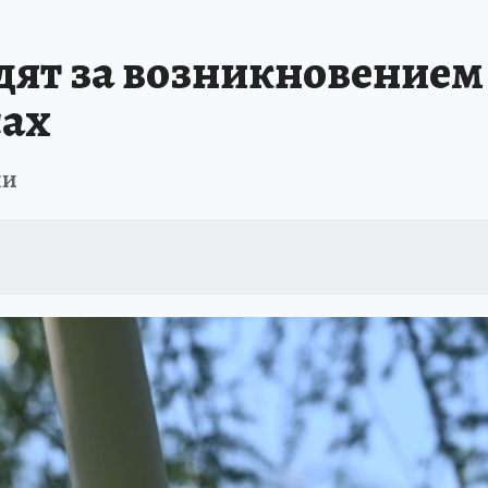
едят за возникновением
сах
ки