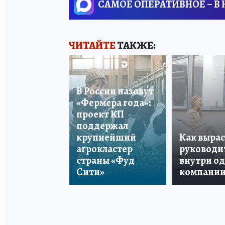
САМОЕ ОПЕРАТИВНОЕ – В
ЧИТАЙТЕ
ТАКЖЕ:
В России назовут
«Фермера года»:
проект КП
поддержал
крупнейший
Как вырас
агрокластер
руководи
страны «Фуд
внутри о
Сити»
компани