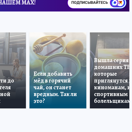
 НАШЕМ MAX!
ПОДПИСЫВАЙТЕСЬ
Вышла серия
домашних ТВ
Если добавить
которые
ти до
мёд в горячий
приглянутся 
теля
чай, он станет
киноманам, и
дной
вредным. Так ли
спортивным
и
это?
болельщикам