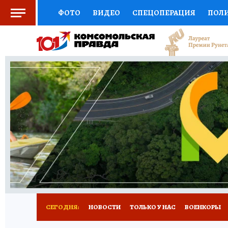
ФОТО
ВИДЕО
СПЕЦОПЕРАЦИЯ
ПОЛ
СОЦПОДДЕРЖКА
НАУКА
СПОРТ
КО
ВЫБОР ЭКСПЕРТОВ
ДОКТОР
ФИНАНС
КНИЖНАЯ ПОЛКА
ПРОГНОЗЫ НА СПОРТ
ПРЕСС-ЦЕНТР
НЕДВИЖИМОСТЬ
ТЕЛЕ
РАДИО КП
РЕКЛАМА
ОБЪЯВЛЕНИЯ
Т
СЕГОДНЯ:
НОВОСТИ
ТОЛЬКО У НАС
ВОЕНКОРЫ