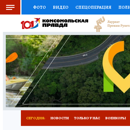
ФОТО
ВИДЕО
СПЕЦОПЕРАЦИЯ
ПОЛ
СОЦПОДДЕРЖКА
НАУКА
СПОРТ
КО
ВЫБОР ЭКСПЕРТОВ
ДОКТОР
ФИНАНС
КНИЖНАЯ ПОЛКА
ПРОГНОЗЫ НА СПОРТ
ПРЕСС-ЦЕНТР
НЕДВИЖИМОСТЬ
ТЕЛЕ
РАДИО КП
РЕКЛАМА
ОБЪЯВЛЕНИЯ
Т
СЕГОДНЯ:
НОВОСТИ
ТОЛЬКО У НАС
ВОЕНКОРЫ