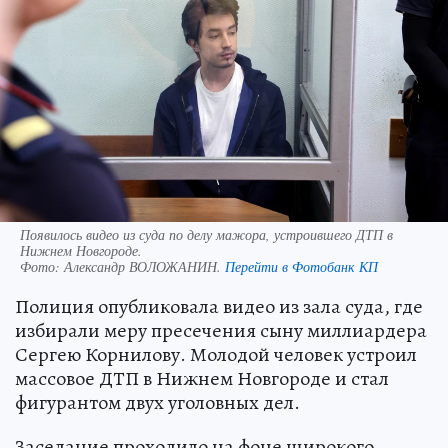
Появилось видео из суда по делу мажора, устроившего ДТП в
Нижнем Новгороде.
Фото:
Александр ВОЛОЖАНИН.
Перейти в Фотобанк КП
Полиция опубликовала видео из зала суда, где
избирали меру пресечения сыну миллиардера
Сергею Корнилову. Молодой человек устроил
массовое ДТП в Нижнем Новгороде и стал
фигурантом двух уголовных дел.
Заседание проходило на фоне широкого