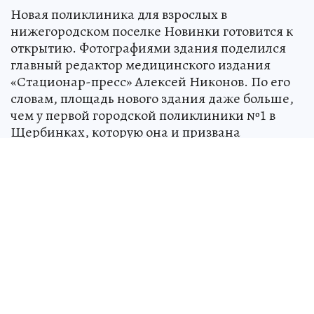
Новая поликлиника для взрослых в
нижегородском поселке Новинки готовится к
открытию. Фотографиями здания поделился
главный редактор медицинского издания
«Стационар-пресс» Алексей Никонов. По его
словам, площадь нового здания даже больше,
чем у первой городской поликлиники №1 в
Щербинках, которую она и призвана
разгрузить.
Как рассказала главный врач ГП №1 Ирина
Фомина, при проектировке участвовали
эксперты по бережливым технологиям
Росатома, поэтому внутри продумано все до
мелочей. Здание в Щербинках на площади
Жукова - еще советской постройки - давно
работает на пределе мощностей, так что
открытия новой поликлиники местные жители