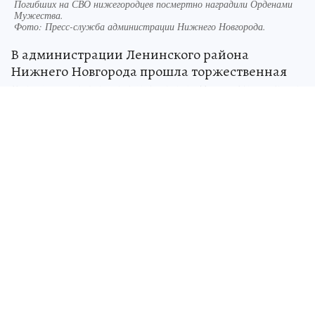
Погибших на СВО нижегородцев посмертно наградили Орденами
Мужества.
Фото:
Пресс-служба администрации Нижнего Новгорода.
В администрации Ленинского района
Нижнего Новгорода прошла торжественная
церемония передачи государственных наград
семьям военнослужащих, погибших при
выполнении боевых задач в ходе специальной
военной операции. Высокой чести были
удостоены родные ефрейтора Григория
Переверзева и сержанта Алексея Малова.
Как сообщили в районной администрации,
обоим защитникам посмертно присвоен
Орден Мужества — знак отличия, которым
отмечают проявленные в бою доблесть и
отвагу.
Глава администрации Ленинского района