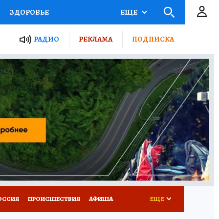
ЗДОРОВЬЕ
ЕЩЕ
ТЫ РОССИИ
РАДИО
РЕКЛАМА
ПОДПИСКА
КРЕТЫ
ПУТЕВОДИТЕЛЬ
 ЖЕЛЕЗА
ТУРИЗМ
Д ПОТРЕБИТЕЛЯ
ВСЕ О КП
ОССИЯ
ПРОИСШЕСТВИЯ
АФИША
ЕЩЕ