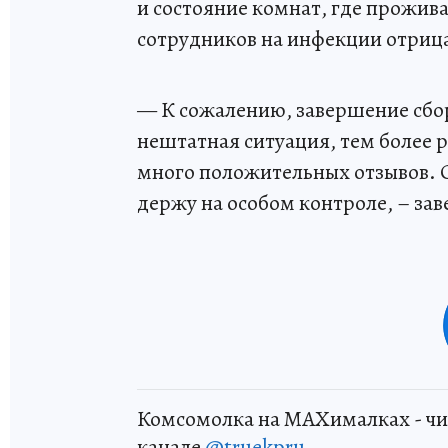
и состояние комнат, где прожива
сотрудников на инфекции отриц
— К сожалению, завершение сбор
нештатная ситуация, тем более р
много положительных отзывов. 
держу на особом контроле, – за
Комсомолка на MAXималках - чи
канале
@truekpru