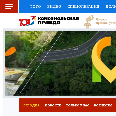
ФОТО
ВИДЕО
СПЕЦОПЕРАЦИЯ
ПОЛ
СОЦПОДДЕРЖКА
НАУКА
СПОРТ
КО
ВЫБОР ЭКСПЕРТОВ
ДОКТОР
ФИНАНС
КНИЖНАЯ ПОЛКА
ПРОГНОЗЫ НА СПОРТ
ПРЕСС-ЦЕНТР
НЕДВИЖИМОСТЬ
ТЕЛЕ
РАДИО КП
РЕКЛАМА
ОБЪЯВЛЕНИЯ
Т
СЕГОДНЯ:
НОВОСТИ
ТОЛЬКО У НАС
ВОЕНКОРЫ