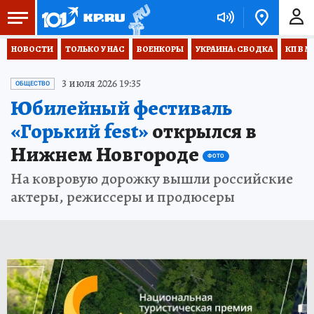
НОВОСТИ
ТОЛЬКО У НАС
ВОЕНКОРЫ
УКРАИНА: СВОДКА
КП В М
3 июля 2026 19:35
ОБЩЕСТВО
Юбилейный фестиваль
«Горький fest»
открылся в
Нижнем Новгороде
ФОТО
На ковровую дорожку вышли российские
актеры, режиссеры и продюсеры