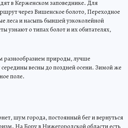
одят в Керженском заповеднике. Для
аршрут через Вишенское болото, Переходное
вые леса и насыпь бывшей узкоколейной
ты узнают о типах болот и их обитателях,
ем разнообразием природы, лучше
с середины весны до поздней осени. Зимой же
ное поле.
рнет, шум города, постоянный бег и вернуться
уризм. На Бору в Нижегородской области есть