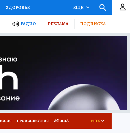
ЗДОРОВЬЕ
ЕЩЕ
ТЫ РОССИИ
РАДИО
РЕКЛАМА
ПОДПИСКА
КРЕТЫ
ПУТЕВОДИТЕЛЬ
 ЖЕЛЕЗА
ТУРИЗМ
Д ПОТРЕБИТЕЛЯ
ВСЕ О КП
ОССИЯ
ПРОИСШЕСТВИЯ
АФИША
ЕЩЕ