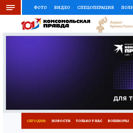
ФОТО
ВИДЕО
СПЕЦОПЕРАЦИЯ
ПОЛ
СОЦПОДДЕРЖКА
НАУКА
СПОРТ
КО
ВЫБОР ЭКСПЕРТОВ
ДОКТОР
ФИНАНС
КНИЖНАЯ ПОЛКА
ПРОГНОЗЫ НА СПОРТ
ПРЕСС-ЦЕНТР
НЕДВИЖИМОСТЬ
ТЕЛЕ
РАДИО КП
РЕКЛАМА
ОБЪЯВЛЕНИЯ
Т
СЕГОДНЯ:
НОВОСТИ
ТОЛЬКО У НАС
ВОЕНКОРЫ