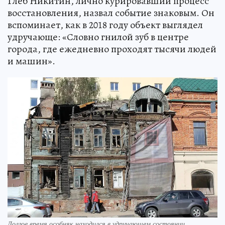
Глеб Никитин, лично курировавший процесс
восстановления, назвал событие знаковым. Он
вспоминает, как в 2018 году объект выглядел
удручающе: «Словно гнилой зуб в центре
города, где ежедневно проходят тысячи людей
и машин».
Долгое время особняк находился в удручающем состоянии.