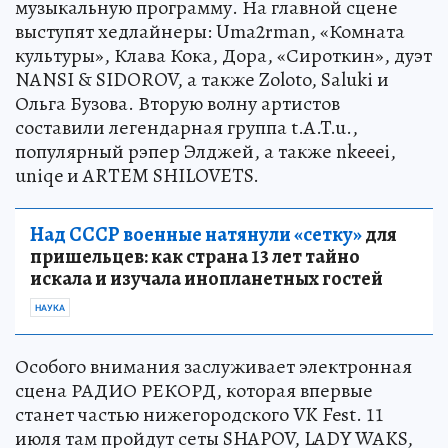
музыкальную программу. На главной сцене
выступят хедлайнеры: Uma2rman, «Комната
культуры», Клава Кока, Дора, «Сироткин», дуэт
NANSI & SIDOROV, а также Zoloto, Saluki и
Ольга Бузова. Вторую волну артистов
составили легендарная группа t.A.T.u.,
популярный рэпер Элджей, а также nkeeei,
uniqe и ARTEM SHILOVETS.
Над СССР военные натянули «сетку»
для
пришельцев: как страна 13 лет тайно
искала и изучала инопланетных гостей
НАУКА
Особого внимания заслуживает электронная
сцена РАДИО РЕКОРД, которая впервые
станет частью нижегородского VK Fest. 11
июля там пройдут сеты SHAPOV, LADY WAKS,