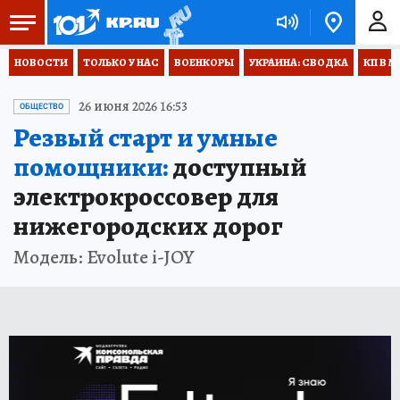
НОВОСТИ
ТОЛЬКО У НАС
ВОЕНКОРЫ
УКРАИНА: СВОДКА
КП В М
26 июня 2026 16:53
ОБЩЕСТВО
Резвый старт и умные
помощники:
доступный
электрокроссовер для
нижегородских дорог
Модель: Evolute i-JOY