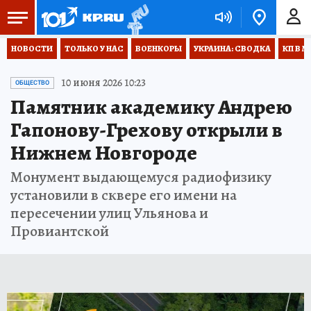
НОВОСТИ
ТОЛЬКО У НАС
ВОЕНКОРЫ
УКРАИНА: СВОДКА
КП В М
10 июня 2026 10:23
ОБЩЕСТВО
Памятник академику Андрею
Гапонову-Грехову открыли в
Нижнем Новгороде
Монумент выдающемуся радиофизику
установили в сквере его имени на
пересечении улиц Ульянова и
Провиантской