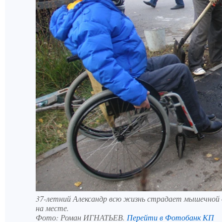
37-летний Александр всю жизнь страдает мышечной ди
на месте.
Фото:
Роман ИГНАТЬЕВ.
Перейти в Фотобанк КП