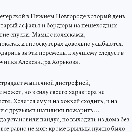
печерской в Нижнем Новгороде который день
 старый асфальт и бордюры на пешеходных
гие спуски. Мамы с колясками,
мокатах и гироскутерах довольно улыбаются.
годарить за эти перемены к лучшему следует в
очника Александра Хорькова.
 страдает мышечной дистрофией,
 может, но в силу своего характера не
сте. Хочется ему и на хоккей сходить, и на
 и с друзьями шашлыки пожарить...
зда установили пандус, но выходить из дома без
се равно не мог: кроме крыльца нужно было