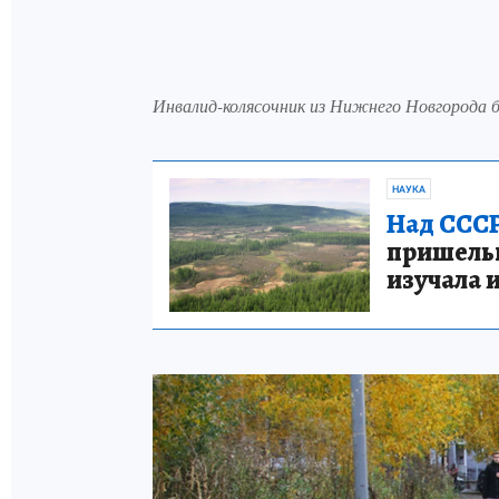
Инвалид-колясочник из Нижнего Новгорода б
НАУКА
Над СССР
пришельце
изучала 