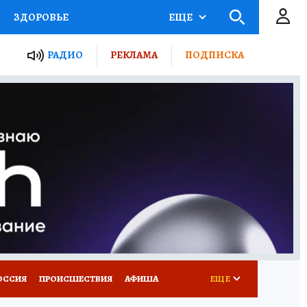
ЗДОРОВЬЕ
ЕЩЕ
ТЫ РОССИИ
РАДИО
РЕКЛАМА
ПОДПИСКА
КРЕТЫ
ПУТЕВОДИТЕЛЬ
 ЖЕЛЕЗА
ТУРИЗМ
Д ПОТРЕБИТЕЛЯ
ВСЕ О КП
ОССИЯ
ПРОИСШЕСТВИЯ
АФИША
ЕЩЕ