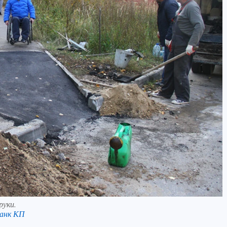
руки.
анк КП