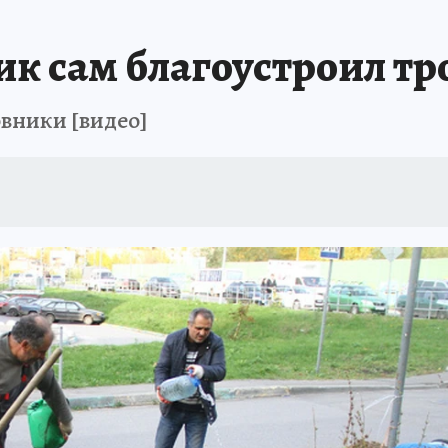
 сам благоустроил тро
овники [видео]