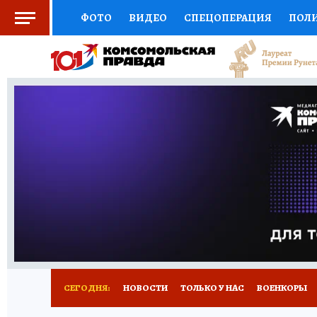
ФОТО
ВИДЕО
СПЕЦОПЕРАЦИЯ
ПОЛ
СОЦПОДДЕРЖКА
НАУКА
СПОРТ
КО
ВЫБОР ЭКСПЕРТОВ
ДОКТОР
ФИНАНС
КНИЖНАЯ ПОЛКА
ПРОГНОЗЫ НА СПОРТ
ПРЕСС-ЦЕНТР
НЕДВИЖИМОСТЬ
ТЕЛЕ
РАДИО КП
РЕКЛАМА
ОБЪЯВЛЕНИЯ
Т
СЕГОДНЯ:
НОВОСТИ
ТОЛЬКО У НАС
ВОЕНКОРЫ