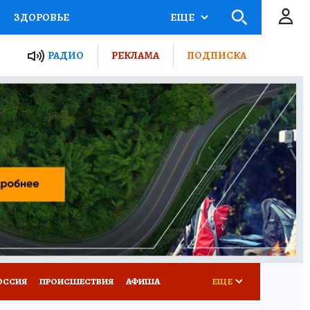
ЗДОРОВЬЕ
ЕЩЕ
ТЫ РОССИИ
РАДИО
РЕКЛАМА
ПОДПИСКА
КРЕТЫ
ПУТЕВОДИТЕЛЬ
 ЖЕЛЕЗА
ТУРИЗМ
Д ПОТРЕБИТЕЛЯ
ВСЕ О КП
ОССИЯ
ПРОИСШЕСТВИЯ
АФИША
ЕЩЕ