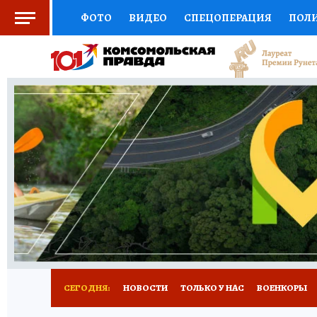
ФОТО
ВИДЕО
СПЕЦОПЕРАЦИЯ
ПОЛ
СОЦПОДДЕРЖКА
НАУКА
СПОРТ
КО
ВЫБОР ЭКСПЕРТОВ
ДОКТОР
ФИНАНС
КНИЖНАЯ ПОЛКА
ПРОГНОЗЫ НА СПОРТ
ПРЕСС-ЦЕНТР
НЕДВИЖИМОСТЬ
ТЕЛЕ
РАДИО КП
РЕКЛАМА
ОБЪЯВЛЕНИЯ
Т
СЕГОДНЯ:
НОВОСТИ
ТОЛЬКО У НАС
ВОЕНКОРЫ