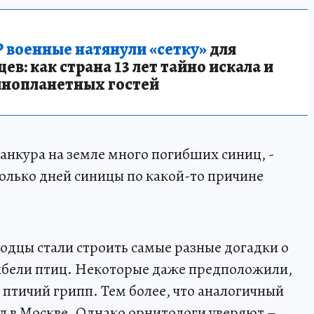
 военные натянули «сетку»
для
в: как страна 13 лет тайно искала и
инопланетных гостей
анкура на земле много погибших синиц, -
олько дней синицы по какой-то причине
дцы стали строить самые разные догадки о
гибели птиц. Некоторые даже предположили,
птичий грипп. Тем более, что аналогичный
л в Москве. Однако орнитологи уверяют –