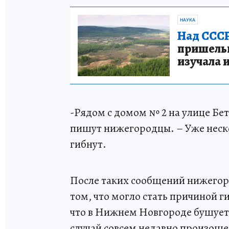
НАУКА
Над СССР
пришельце
изучала 
-Рядом с домом № 2 на улице Бет
пишут нижегородцы. – Уже неск
гибнут.
После таких сообщений нижегоро
том, что могло стать причиной 
что в Нижнем Новгороде бушует 
случай совсем недавно произоше