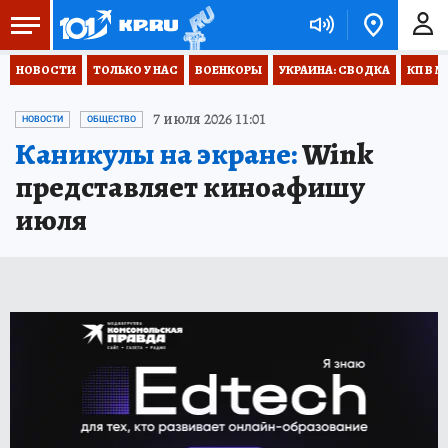
НОВОСТИ
ТОЛЬКО У НАС
ВОЕНКОРЫ
УКРАИНА: СВОДКА
КП В М
7 июля 2026 11:01
НОВОСТИ
ОБЩЕСТВО
Каникулы на экране:
Wink
представляет киноафишу
июля