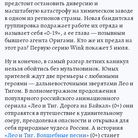
предстоит остановить диверсию и
масштабную катастрофу на химическом заводе
в одном из регионов страны. Новая бандитская
группировка подражает работе их отряда и
называет себя «0-19», а ее глава — позывным
бывшего агента Оригами. Кто же их предал на
этот раз? Первую серию Wink покажет 5 июля.
Ну и конечно, в самый разгар летних каникул
нельзя обойтись без мультновинок. Юных
зрителей ждут две премьеры с любимыми
героями — дальневосточными зверятами Лео и
Тигом. В полнометражном продолжения
популярного российского анимационного
сериала «Лео и Тиг. Дорога на Байкал» (0+) они
отправятся в путешествие к удивительному
озеру, преодолевая опасности и открывая для
себя природные чудеса России. А историия
«Лео и Тиг. Волшебные песни»
(0+) станет